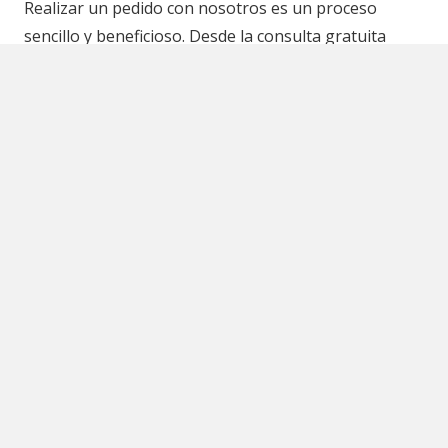
Realizar un pedido con nosotros es un proceso
sencillo y beneficioso. Desde la consulta gratuita
hasta la instalación final, estamos comprometidos
con tu satisfacción y con ofrecerte la mejor solución
posible. No dudes en consultarnos y aprovechar el
descuento especial para que tu proyecto sea un
éxito.
Le saludamos en la web ViconGlass, una empresa que cuida la
comodidad y seguridad en la casa.